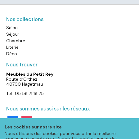
Nos collections
Salon
Séjour
Chambre
Literie
Déco
Nous trouver
Meubles du Petit Rey
Route d’Orthez
40700 Hagetmau
Tel.: 05 58 71 18 75
Nous sommes aussi sur les réseaux
facebook
instagram
Les cookies sur notre site
Nous utilisons des cookies pour vous offrir la meilleure
expérience sur notre site. Nous utilisons également des