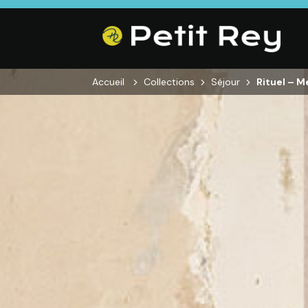
Accueil
Collections
Séjour
Rituel – M
SALON
SÉJOUR
CHAMBRE
Canapés droits,
Enfilades,
Dressings,
Salons d’angles
Tables, Chaises,
Armoires, Lit
& composables,
Meubles TV,
Chevets,
Fauteuils et
Meubles de
Commodes
canapés de
complément
relaxation,
Tables basses