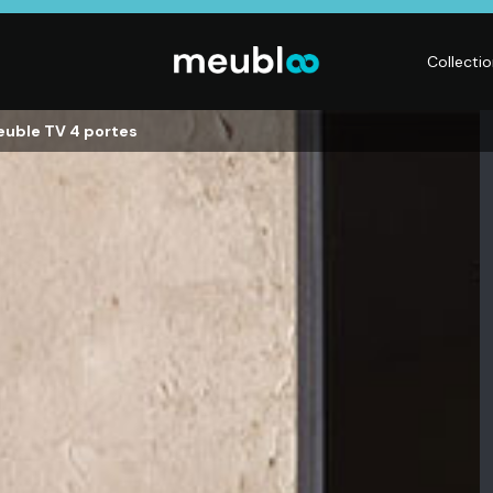
Collecti
euble TV 4 portes
LITERIE
DÉCO
Matelas,
Accessoires de
s,
Sommiers,
maison, Objets
Literies
déco,
électriques,
Luminaires,
Linge de maison
Déco murales