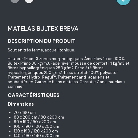
MATELAS BULTEX BREVA
DESCRIPTION DU PRODUIT
Soutien très ferme, accueil tonique.
Hauteur 19 cm. 3 zones morphologiques. Âme Flow 15 cm 100%
Bultex Primo 30 kg/m3. Face hiver mousse de confort 14 kg/m3 et
fibres hypoallergéniques 250 g/m2. Face été fibres
hypoallergéniques 250 g/m2. Tissu stretch 100% polyester.
Traitement Hydro-Régul’®. Traitement anti-acariens et
antibactérien. Garantie 5 ans matelas. Garantie 7 ans matelas +
sommier.
CARACTÉRISTIQUES
Dimensions
70 x 190 cm
80 x 200 cm / 80 x 200 cm
90 x 190 / 90 x 200 cm
100 x 190 / 100 x 200 cm
120 x 190 / 120 x 200 cm
140 x 190 / 140 x 200 cm